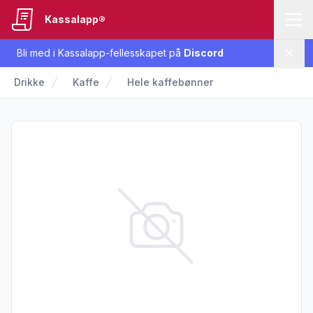
Kassalapp®
Bli med i Kassalapp-fellesskapet på
Discord
Lukk
Drikke
Kaffe
Hele kaffebønner