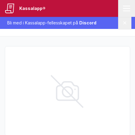
Kassalapp®
Bli med i Kassalapp-fellesskapet på
Discord
Lukk