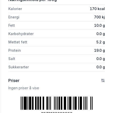
Kalorier
170
kcal
Energi
700
kj
Fett
10.0
g
Karbohydrater
0.0
g
Mettet fett
5.2
g
Protein
19.0
g
Salt
0.0
g
Sukkerarter
0.0
g
Priser
Ingen priser å vise