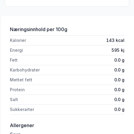
for 'Tofu Naturell'
Næringsinnhold
per 100g
Kalorier
143
kcal
Energi
595
kj
Fett
0.0
g
Karbohydrater
0.0
g
Mettet fett
0.0
g
Protein
0.0
g
Salt
0.0
g
Sukkerarter
0.0
g
i 'Tofu Naturell'
Allergener