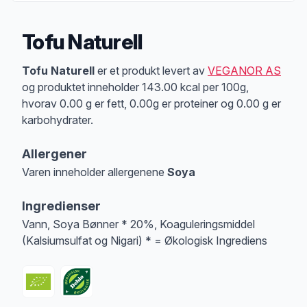
Tofu Naturell
Produktbeskrivelse
Tofu Naturell
er et produkt levert av
VEGANOR AS
og produktet inneholder 143.00 kcal per 100g,
hvorav 0.00 g er fett, 0.00g er proteiner og 0.00 g er
karbohydrater.
Allergener
Varen inneholder allergenene
Soya
Merk
at denne informasjonen er bare til informasjon, sjekk pakkningen og 
Ingredienser
Vann, Soya Bønner * 20%, Koaguleringsmiddel
(Kalsiumsulfat og Nigari) * = Økologisk Ingrediens