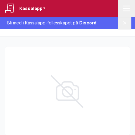
Kassalapp®
Bli med i Kassalapp-fellesskapet på
Discord
Lukk