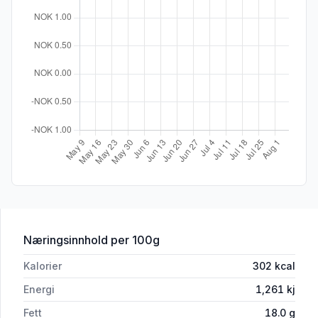
for 'Coop Mozarella Sticks 250g'
Næringsinnhold
per 100g
Kalorier
302
kcal
Energi
1,261
kj
Fett
18.0
g