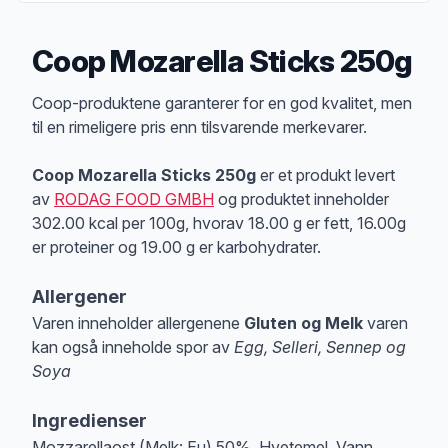
Coop Mozarella Sticks 250g
Produktbeskrivelse
Coop-produktene garanterer for en god kvalitet, men
til en rimeligere pris enn tilsvarende merkevarer.
Coop Mozarella Sticks 250g
er et produkt levert
av
RODAG FOOD GMBH
og produktet inneholder
302.00 kcal per 100g, hvorav 18.00 g er fett, 16.00g
er proteiner og 19.00 g er karbohydrater.
Allergener
Varen inneholder allergenene
Gluten og Melk
varen
kan også inneholde spor av
Egg, Selleri, Sennep og
Soya
Merk
at denne informasjonen er bare til informasjon, sjekk pakkningen og 
Ingredienser
Mozzarellaost (Melk: Eu) 50%, Hvetemel, Vann,