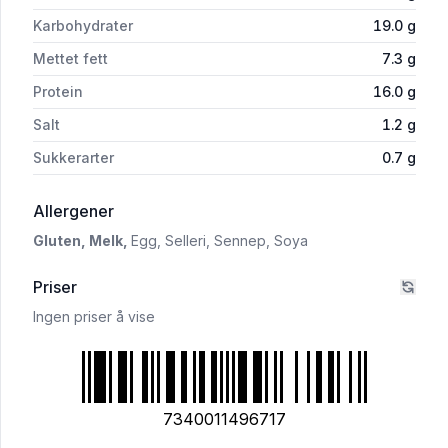
Karbohydrater
19.0
g
Mettet fett
7.3
g
Protein
16.0
g
Salt
1.2
g
Sukkerarter
0.7
g
i 'Coop Mozarella Sticks 250g'
Allergener
Gluten,
Melk,
Egg,
Selleri,
Sennep,
Soya
Priser
Ingen priser å vise
7340011496717