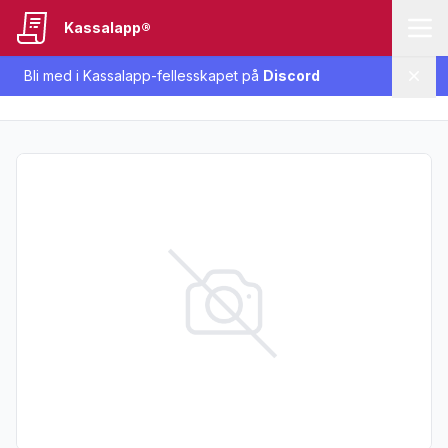
Kassalapp®
Bli med i Kassalapp-fellesskapet på
Discord
Lukk