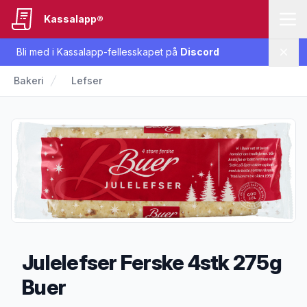
Kassalapp®
Bli med i Kassalapp-fellesskapet på
Discord
Lukk
Bakeri
Lefser
Julelefser Ferske 4stk 275g
Buer