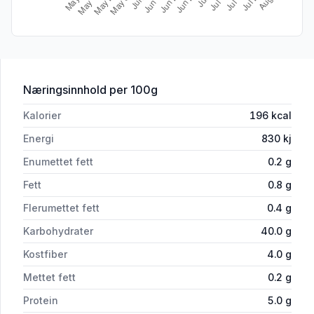
for 'Julelefser Ferske 4stk 275g Buer'
Næringsinnhold
per 100g
Kalorier
196
kcal
Energi
830
kj
Enumettet fett
0.2
g
Fett
0.8
g
Flerumettet fett
0.4
g
Karbohydrater
40.0
g
Kostfiber
4.0
g
Mettet fett
0.2
g
Protein
5.0
g