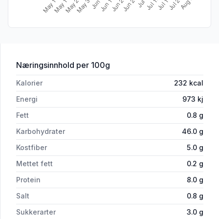
for 'Lefser Birgers Beste 5stk 200g Bu
Næringsinnhold
per 100g
Kalorier
232
kcal
Energi
973
kj
Fett
0.8
g
Karbohydrater
46.0
g
Kostfiber
5.0
g
Mettet fett
0.2
g
Protein
8.0
g
Salt
0.8
g
Sukkerarter
3.0
g