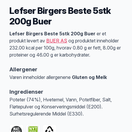
Lefser Birgers Beste 5stk
200g Buer
Produktbeskrivelse
Lefser Birgers Beste 5stk 200g Buer
er et
produkt levert av
BUER AS
og produktet inneholder
232.00 kcal per 100g, hvorav 0.80 g er fett, 8.00g er
proteiner og 46.00 g er karbohydrater.
Allergener
Varen inneholder allergenene
Gluten og Melk
Merk
at denne informasjonen er bare til informasjon, sjekk pakkningen og 
Ingredienser
Poteter (74%), Hvetemel, Vann, Potetfiber, Salt,
Fløtepulver og Konserveringsmiddel (E200).
Surhetsregulerende Middel (E330).