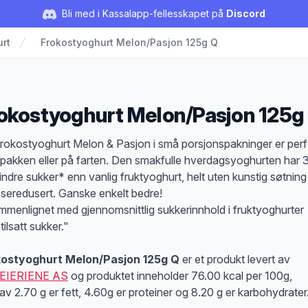
Bli med i Kassalapp-fellesskapet på
Discord
rt
Frokostyoghurt Melon/Pasjon 125g Q
okostyoghurt Melon/Pasjon 125g
duktbeskrivelse
rokostyoghurt Melon & Pasjon i små porsjonspakninger er perf
tpakken eller på farten. Den smakfulle hverdagsyoghurten har 
ndre sukker* enn vanlig fruktyoghurt, helt uten kunstig søtning
oseredusert. Ganske enkelt bedre!
menlignet med gjennomsnittlig sukkerinnhold i fruktyoghurter
ilsatt sukker."
kostyoghurt Melon/Pasjon 125g Q
er et produkt levert av
EIERIENE AS
og produktet inneholder 76.00 kcal per 100g,
av 2.70 g er fett, 4.60g er proteiner og 8.20 g er karbohydrater