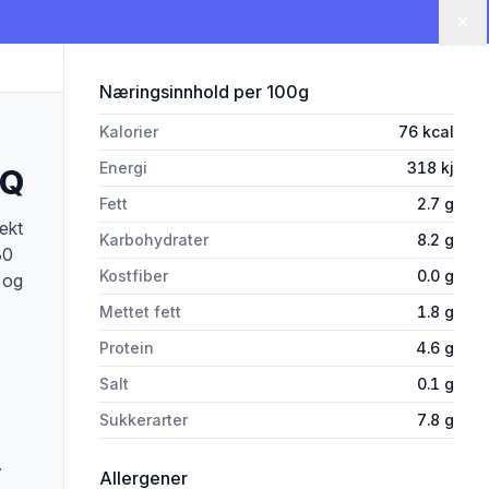
Lu
for 'Frokostyoghurt Melon/Pas
Næringsinnhold
per 100g
Kalorier
76
kcal
Energi
318
kj
 Q
Fett
2.7
g
ekt
Karbohydrater
8.2
g
30
Kostfiber
0.0
g
 og
Mettet fett
1.8
g
Protein
4.6
g
Salt
0.1
g
Sukkerarter
7.8
g
.
i 'Frokostyoghurt Melon/Pasjon 125g
Allergener