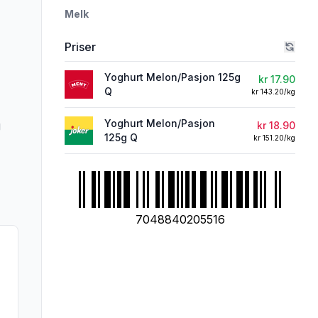
Melk
Priser
rivelsen nøye om du har allergier, vi tar forbehold om at det kan være feil i da
Yoghurt Melon/Pasjon 125g
kr 17.90
Q
kr 143.20/kg
Yoghurt Melon/Pasjon
g
kr 18.90
125g Q
kr 151.20/kg
7048840205516