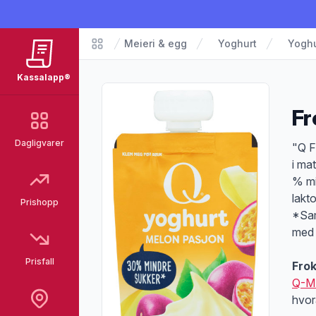
Meieri & egg
Yoghurt
Yoghu
Matvarer
Kassalapp®
Fr
Dagligvarer
Pro
"Q F
i ma
% mi
lakt
Prishopp
*Sam
med t
Prisfall
Fro
Q-M
hvor