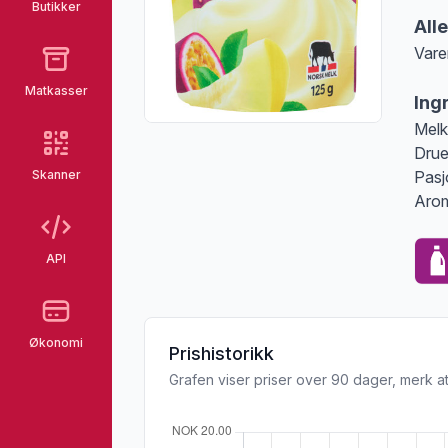
Butikker
All
Vare
Merk
Matkasser
Ing
Melk
Drue
Skanner
Pasj
Arom
API
Økonomi
Prishistorikk
Grafen viser priser over 90 dager, merk at