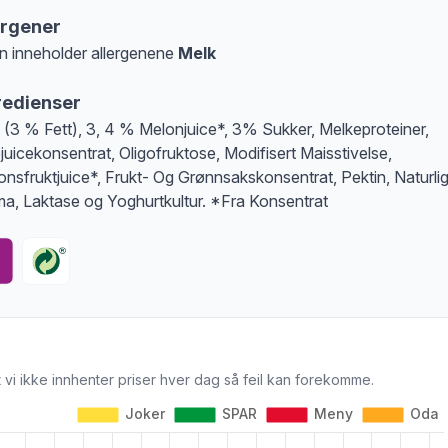
ergener
n inneholder allergenene
Melk
at denne informasjonen er bare til informasjon, sjekk pakkningen og innholdsbesk
redienser
 (3 % Fett), 3, 4 % Melonjuice*, 3% Sukker, Melkeproteiner,
juicekonsentrat, Oligofruktose, Modifisert Maisstivelse,
onsfruktjuice*, Frukt- Og Grønnsakskonsentrat, Pektin, Naturli
a, Laktase og Yoghurtkultur. *Fra Konsentrat
 vi ikke innhenter priser hver dag så feil kan forekomme.