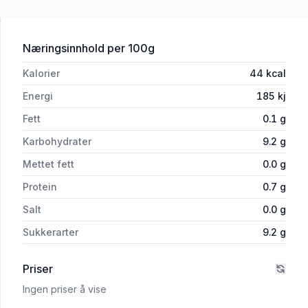
for 'Smak Appelsinjuice 0,33l'
Næringsinnhold
per 100g
Kalorier
44
kcal
Energi
185
kj
Fett
0.1
g
Karbohydrater
9.2
g
Mettet fett
0.0
g
Protein
0.7
g
Salt
0.0
g
Sukkerarter
9.2
g
Priser
Ingen priser å vise