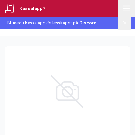
Kassalapp®
Bli med i Kassalapp-fellesskapet på
Discord
Lukk