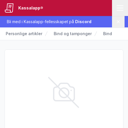
Kassalapp®
Bli med i Kassalapp-fellesskapet på
Discord
Lukk
Personlige artikler
Bind og tamponger
Bind