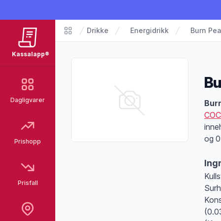
Drikke
Energidrikk
Burn Pea
Matvarer
Kassalapp®
Bu
Dagligvarer
Pro
Burn
COC
inne
og 0
Prishopp
Ing
Kull
Prisfall
Surh
Kons
(0.0