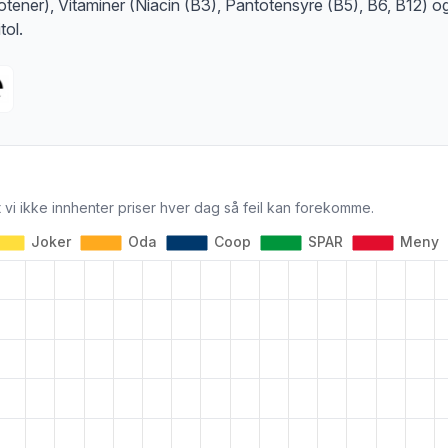
otener), Vitaminer (Niacin (B3), Pantotensyre (B5), B6, B12) o
tol.
 vi ikke innhenter priser hver dag så feil kan forekomme.