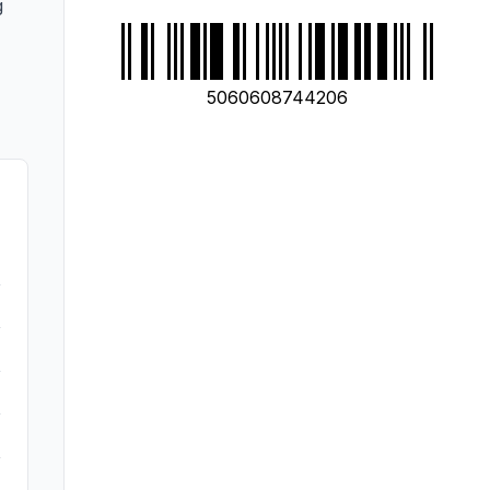
g
5060608744206