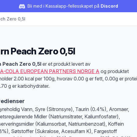
Bli med i Kassalapp-fellesskapet på
Discord
ch Zero 0,5l
rn Peach Zero 0,5l
duktbeskrivelse
 Peach Zero 0,5l
er et produkt levert av
A-COLA EUROPEAN PARTNERS NORGE A
og produktet
holder 2.00 kcal per 100g, hvorav 0.00 g er fett, 0.00g er prote
.70 g er karbohydrater.
redienser
syreholdig Vann, Syre (Sitronsyre), Taurin (0.4%), Aromaer,
etsregulerende Midler (Natriumsitrater, Kaliumfosfater),
erveringsmidler (Kaliumsorbat, Natriumbenzoat), Koffein
3%), Søtstoffer (Sukralose, Acesulfam K), Fargestoff