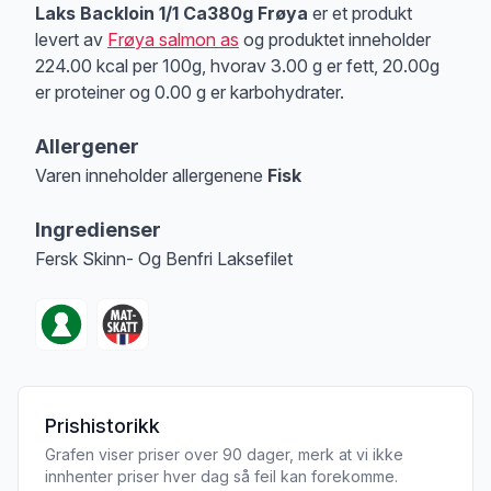
Laks Backloin 1/1 Ca380g Frøya
er et produkt
levert av
Frøya salmon as
og produktet inneholder
224.00 kcal per 100g, hvorav 3.00 g er fett, 20.00g
er proteiner og 0.00 g er karbohydrater.
Allergener
Varen inneholder allergenene
Fisk
Merk
at denne informasjonen er bare til informasjon, sjekk pakkningen og 
Ingredienser
Fersk Skinn- Og Benfri Laksefilet
Prishistorikk
Grafen viser priser over 90 dager, merk at vi ikke
innhenter priser hver dag så feil kan forekomme.