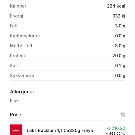
Kalorier
224
kcal
Energi
932
kj
Fett
3.0
g
Karbohydrater
0.0
g
Mettet fett
3.0
g
Protein
20.0
g
Salt
0.1
g
Sukkerarter
0.0
g
i 'Laks Backloin 1/1 Ca380g Frøya'
Allergener
Fisk
Priser
kr 216.22
Laks Backloin 1/1 Ca380g Frøya
kr 569.00/kg