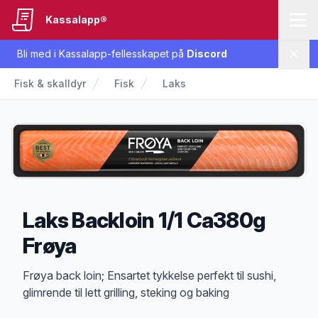
Kassalapp®
Bli med i Kassalapp-fellesskapet på
Discord
Lukk
Fisk & skalldyr
Fisk
Laks
Laks Backloin 1/1 Ca380g
Frøya
Produktbeskrivelse
Frøya back loin; Ensartet tykkelse perfekt til sushi,
glimrende til lett grilling, steking og baking