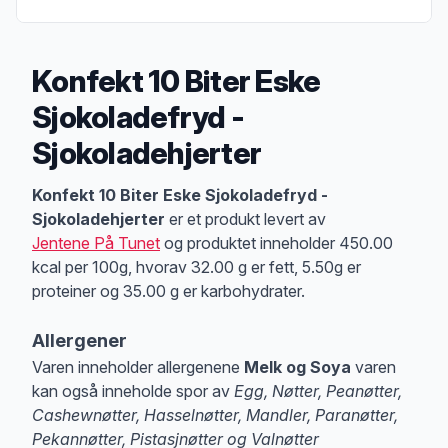
Konfekt 10 Biter Eske
Sjokoladefryd -
Sjokoladehjerter
Produktbeskrivelse
Konfekt 10 Biter Eske Sjokoladefryd -
Sjokoladehjerter
er et produkt levert av
Jentene På Tunet
og produktet inneholder 450.00
kcal per 100g, hvorav 32.00 g er fett, 5.50g er
proteiner og 35.00 g er karbohydrater.
Allergener
Varen inneholder allergenene
Melk og Soya
varen
kan også inneholde spor av
Egg, Nøtter, Peanøtter,
Cashewnøtter, Hasselnøtter, Mandler, Paranøtter,
Pekannøtter, Pistasjnøtter og Valnøtter