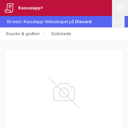
Kassalapp®
Bli med i Kassalapp-fellesskapet på
Discord
Lukk
Snacks & godteri
Sjokolade