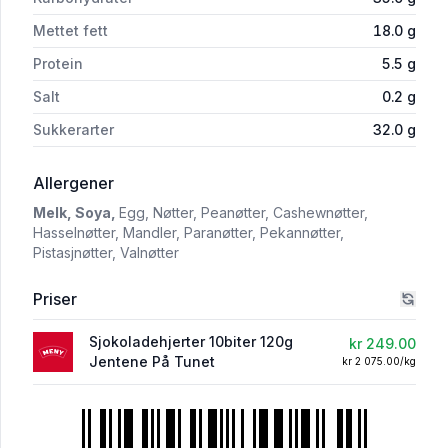
Mettet fett
18.0
g
Protein
5.5
g
Salt
0.2
g
Sukkerarter
32.0
g
i 'Konfekt 10 Biter Eske Sjokoladefryd - Sjok
Allergener
Melk,
Soya,
Egg,
Nøtter,
Peanøtter,
Cashewnøtter,
Hasselnøtter,
Mandler,
Paranøtter,
Pekannøtter,
Pistasjnøtter,
Valnøtter
Priser
Sjokoladehjerter 10biter 120g
kr 249.00
Jentene På Tunet
kr 2 075.00/kg