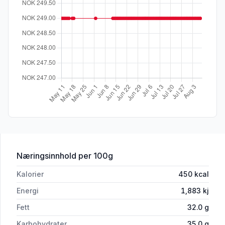
for 'Konfekt 10 Biter Eske Sjokoladefry
Næringsinnhold
per 100g
Kalorier
450
kcal
Energi
1,883
kj
Fett
32.0
g
Karbohydrater
35.0
g