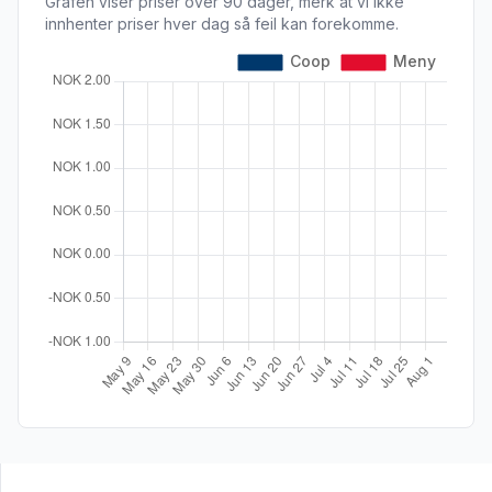
Grafen viser priser over 90 dager, merk at vi ikke
innhenter priser hver dag så feil kan forekomme.