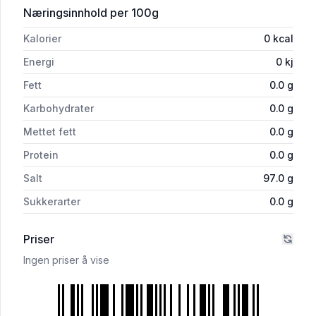
for 'Ramsløksalt 75g Eikenberg'
Næringsinnhold
per 100g
Kalorier
0
kcal
Energi
0
kj
Fett
0.0
g
Karbohydrater
0.0
g
Mettet fett
0.0
g
Protein
0.0
g
Salt
97.0
g
Sukkerarter
0.0
g
Priser
Ingen priser å vise