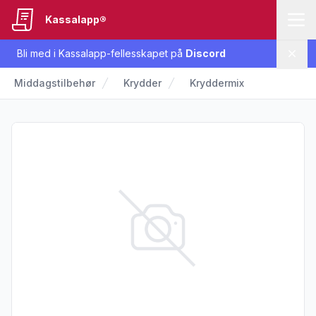
Kassalapp®
Bli med i Kassalapp-fellesskapet på
Discord
Lukk
Middagstilbehør
Krydder
Kryddermix