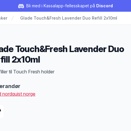
Bli med i Kassalapp-fellesskapet på
Discord
sker
Glade Touch&Fresh Lavender Duo Refill 2x10ml
ade Touch&Fresh Lavender Duo
fill 2x10ml
duktbeskrivelse
iller til Touch Fresh holder
erandør
d nordquist norge