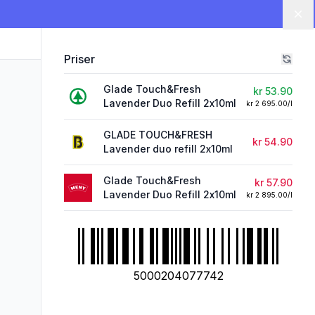
Lu
Priser
Glade Touch&Fresh
kr 53.90
Lavender Duo Refill 2x10ml
kr 2 695.00/l
GLADE TOUCH&FRESH
kr 54.90
Lavender duo refill 2x10ml
Glade Touch&Fresh
kr 57.90
Lavender Duo Refill 2x10ml
kr 2 895.00/l
5000204077742