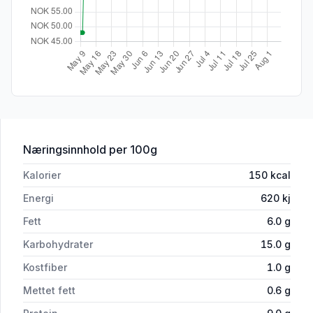
for 'Fiskegrateng Familiens 1kg Findus'
Næringsinnhold
per 100g
Kalorier
150
kcal
Energi
620
kj
Fett
6.0
g
Karbohydrater
15.0
g
Kostfiber
1.0
g
Mettet fett
0.6
g