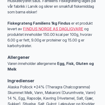
muskatkrydret saus. Familiens Fiskegrateng lages på
vår fabrikk i Larvik og sikrer en smakfull fiskemiddag
som barna elsker!
Fiskegrateng Familiens 1kg Findus
er et produkt
levert av
FINDUS NORGE AS DAGLIGVARE
og
produktet inneholder 150.00 kcal per 100g, hvorav
6.00 g er fett, 9.00g er proteiner og 15.00 g er
karbohydrater.
Allergener
Varen inneholder allergenene
Egg, Fisk, Gluten og
Melk
Merk
at denne informasjonen er bare til informasjon, sjekk pakkningen og 
Ingredienser
Alaska Pollock *24% (Theragra Chalcogramma)
Skummet Melk, Vann, Makaroni (Durumhvete, Vann)
14 %, Egg, Rapsolje, Kavring (Hvetemel, Salt, Gjær,
Sukker), Stivelse, Salt, Gulrot, Løkpulver og Krydder