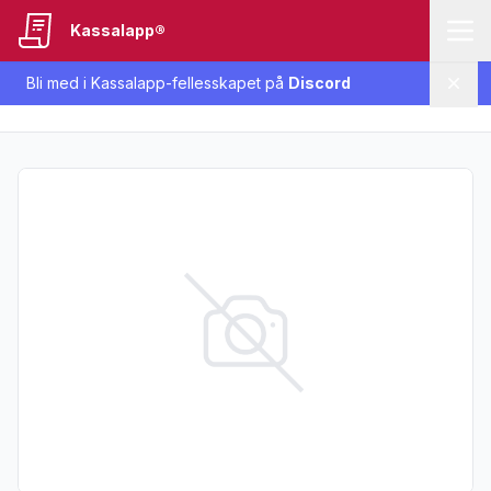
Kassalapp®
Bli med i Kassalapp-fellesskapet på
Discord
Lukk