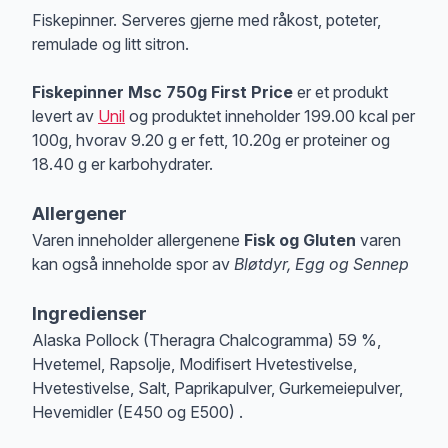
Produktbeskrivelse
Fiskepinner. Serveres gjerne med råkost, poteter,
remulade og litt sitron.
Fiskepinner Msc 750g First Price
er et produkt
levert av
Unil
og produktet inneholder 199.00 kcal per
100g, hvorav 9.20 g er fett, 10.20g er proteiner og
18.40 g er karbohydrater.
Allergener
Varen inneholder allergenene
Fisk og Gluten
varen
kan også inneholde spor av
Bløtdyr, Egg og Sennep
Merk
at denne informasjonen er bare til informasjon, sjekk pakkningen og 
Ingredienser
Alaska Pollock (Theragra Chalcogramma) 59 %,
Hvetemel, Rapsolje, Modifisert Hvetestivelse,
Hvetestivelse, Salt, Paprikapulver, Gurkemeiepulver,
Hevemidler (E450 og E500) .