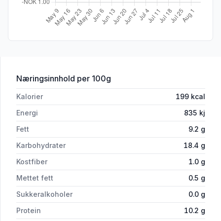
for 'Fiskepinner Msc 750g First Price'
Næringsinnhold
per 100g
Kalorier
199
kcal
Energi
835
kj
Fett
9.2
g
Karbohydrater
18.4
g
Kostfiber
1.0
g
Mettet fett
0.5
g
Sukkeralkoholer
0.0
g
Protein
10.2
g