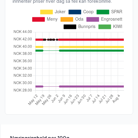
innhenter priser hver dag så feil kan forekomme.
for 'Maizena Maisstivelse 400g'
Næringsinnhold
per 100g