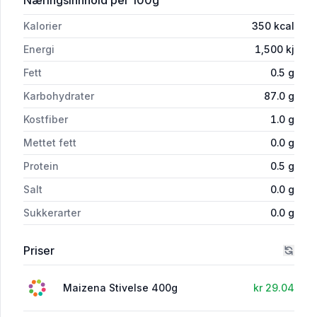
Kalorier
350
kcal
Energi
1,500
kj
Fett
0.5
g
Karbohydrater
87.0
g
Kostfiber
1.0
g
Mettet fett
0.0
g
Protein
0.5
g
Salt
0.0
g
Sukkerarter
0.0
g
Priser
Maizena Stivelse 400g
kr 29.04