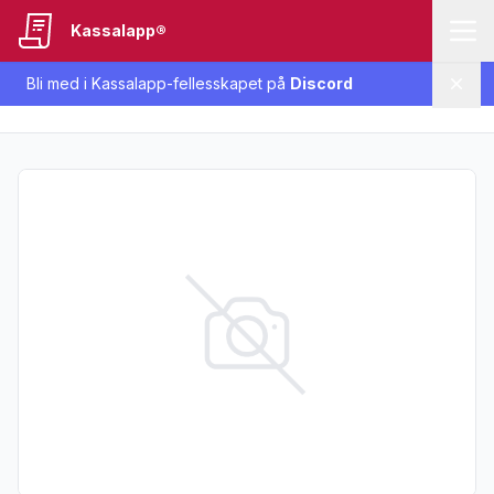
Kassalapp®
Bli med i Kassalapp-fellesskapet på
Discord
Lukk