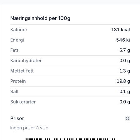
for 'Homlagarden Kyllingkjøttdeig 500
Næringsinnhold
per 100g
Kalorier
131
kcal
Energi
546
kj
Fett
5.7
g
Karbohydrater
0.0
g
Mettet fett
1.3
g
Protein
19.8
g
Salt
0.1
g
Sukkerarter
0.0
g
Priser
Ingen priser å vise