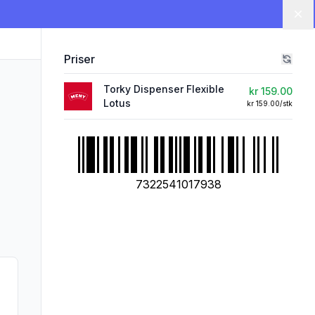
Lu
Priser
Torky Dispenser Flexible
kr 159.00
Lotus
kr 159.00/stk
7322541017938