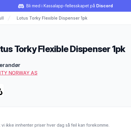
Bli med i Kassalapp-fellesskapet på
Discord
ll
Lotus Torky Flexible Dispenser 1pk
tus Torky Flexible Dispenser 1pk
duktbeskrivelse
erandør
ITY NORWAY AS
 vi ikke innhenter priser hver dag så feil kan forekomme.