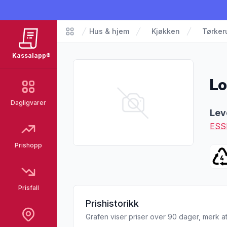
Hus & hjem
Kjøkken
Tørkeru
Matvarer
Kassalapp®
Lo
Dagligvarer
Pro
Lev
ESS
Prishopp
Prisfall
Prishistorikk
Grafen viser priser over 90 dager, merk at