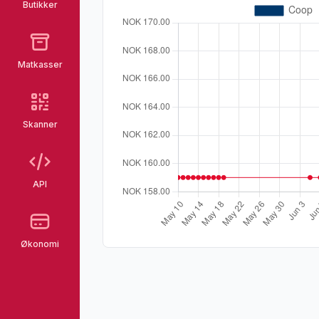
Butikker
Matkasser
Skanner
API
Økonomi