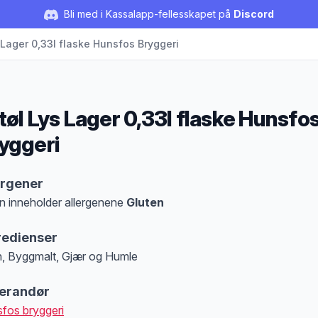
Bli med i Kassalapp-fellesskapet på
Discord
 Lager 0,33l flaske Hunsfos Bryggeri
tøl Lys Lager 0,33l flaske Hunsfo
yggeri
duktbeskrivelse
ergener
n inneholder allergenene
Gluten
at denne informasjonen er bare til informasjon, sjekk pakkningen og innholdsbesk
redienser
, Byggmalt, Gjær og Humle
erandør
fos bryggeri