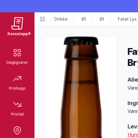
Drikke
Øl
Øl
Fatøl Lys
Matvarer
Kassalapp®
Fa
Br
Dagligvarer
Pro
All
Vare
Prishopp
Merk
Ing
Vann
Prisfall
Lev
Huns