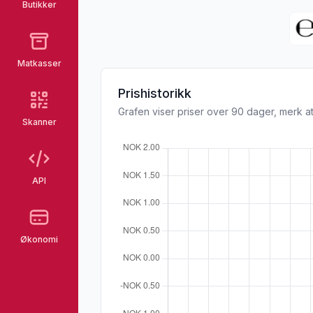
Butikker
Matkasser
Prishistorikk
Grafen viser priser over 90 dager, merk at
Skanner
API
Økonomi