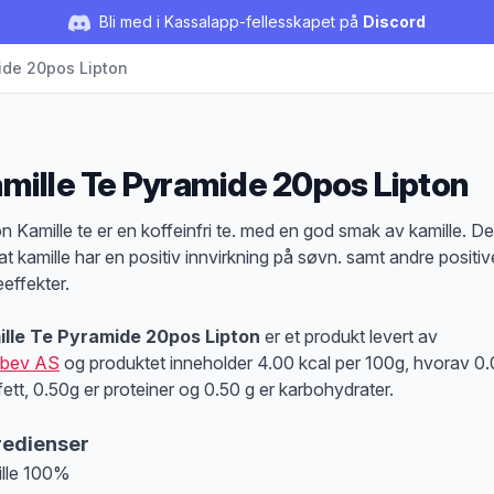
Bli med i Kassalapp-fellesskapet på
Discord
ide 20pos Lipton
mille Te Pyramide 20pos Lipton
duktbeskrivelse
on Kamille te er en koffeinfri te. med en god smak av kamille. De
 at kamille har en positiv innvirkning på søvn. samt andre positiv
eeffekter.
lle Te Pyramide 20pos Lipton
er et produkt levert av
ibev AS
og produktet inneholder 4.00 kcal per 100g, hvorav 0
 fett, 0.50g er proteiner og 0.50 g er karbohydrater.
redienser
lle 100%