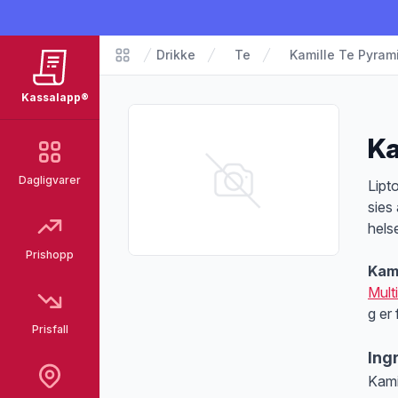
Drikke
Te
Kamille Te Pyram
Matvarer
Kassalapp®
Ka
Dagligvarer
Pro
Lipt
sies
hels
Prishopp
Kami
Mult
g er
Prisfall
Ing
Kami