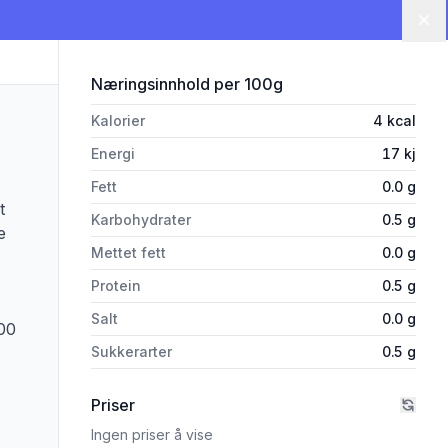
Lu
for 'Kamille Te Pyramide 20pos
Næringsinnhold
per 100g
Kalorier
4
kcal
Energi
17
kj
Fett
0.0
g
t
Karbohydrater
0.5
g
e
Mettet fett
0.0
g
Protein
0.5
g
Salt
0.0
g
.00
Sukkerarter
0.5
g
Priser
Ingen priser å vise