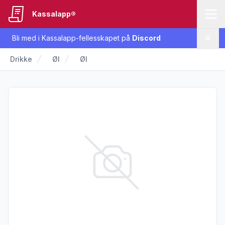
Kassalapp®
Bli med i Kassalapp-fellesskapet på
Discord
Lukk
Drikke
Øl
Øl