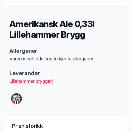
Amerikansk Ale 0,33l
Lillehammer Brygg
Produktbeskrivelse
Allergener
Varen inneholder ingen kjente allergener
Merk
at denne informasjonen er bare til informasjon, sjekk pakkningen og 
Leverandør
Lillehammer bryggeri
Prishistorikk