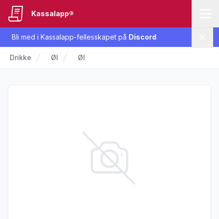
Kassalapp®
Bli med i Kassalapp-fellesskapet på
Discord
Lukk
Drikke
Øl
Øl