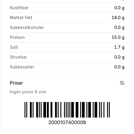
Kostfiber
0.0
g
Mettet fett
18.0
g
Sukkeralkoholer
0.0
g
Protein
15.0
g
Salt
1.7
g
Stivelse
0.0
g
Sukkerarter
0.0
g
Priser
Ingen priser å vise
2000107400008