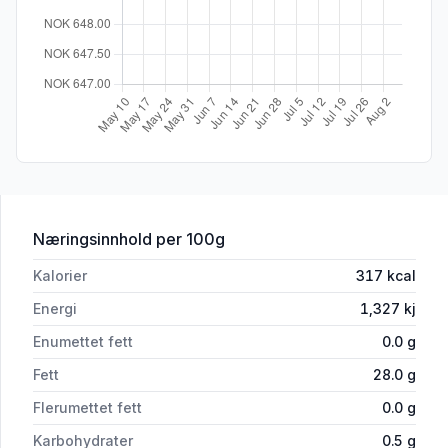
for 'Kongeost 18+ Mnd Økologisk, Hitra
Næringsinnhold
per 100g
Kalorier
317
kcal
Energi
1,327
kj
Enumettet fett
0.0
g
Fett
28.0
g
Flerumettet fett
0.0
g
Karbohydrater
0.5
g