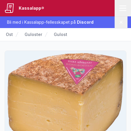
Kassalapp®
Bli med i Kassalapp-fellesskapet på
Discord
Lukk
Ost
Guloster
Gulost