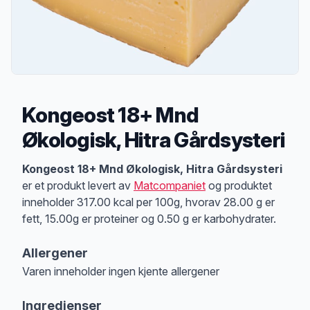
Kongeost 18+ Mnd
Økologisk, Hitra Gårdsysteri
Produktbeskrivelse
Kongeost 18+ Mnd Økologisk, Hitra Gårdsysteri
er et produkt levert av
Matcompaniet
og produktet
inneholder 317.00 kcal per 100g, hvorav 28.00 g er
fett, 15.00g er proteiner og 0.50 g er karbohydrater.
Allergener
Varen inneholder ingen kjente allergener
Merk
at denne informasjonen er bare til informasjon, sjekk pakkningen og 
Ingredienser