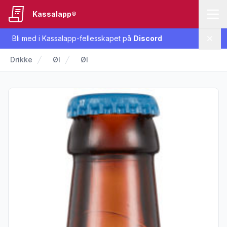
Kassalapp®
Bli med i Kassalapp-fellesskapet på
Discord
Lukk
Drikke
Øl
Øl