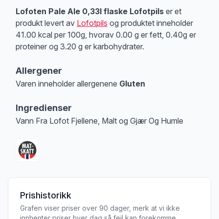
Produktbeskrivelse
Lofoten Pale Ale 0,33l flaske Lofotpils
er et
produkt levert av
Lofotpils
og produktet inneholder
41.00 kcal per 100g, hvorav 0.00 g er fett, 0.40g er
proteiner og 3.20 g er karbohydrater.
Allergener
Varen inneholder allergenene
Gluten
Merk
at denne informasjonen er bare til informasjon, sjekk pakkningen og 
Ingredienser
Vann Fra Lofot Fjellene, Malt og Gjær Og Humle
Prishistorikk
Grafen viser priser over 90 dager, merk at vi ikke
innhenter priser hver dag så feil kan forekomme.