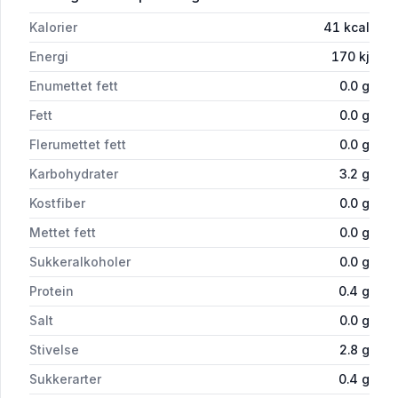
Kalorier
41
kcal
Energi
170
kj
Enumettet fett
0.0
g
Fett
0.0
g
Flerumettet fett
0.0
g
Karbohydrater
3.2
g
Kostfiber
0.0
g
Mettet fett
0.0
g
Sukkeralkoholer
0.0
g
Protein
0.4
g
Salt
0.0
g
Stivelse
2.8
g
Sukkerarter
0.4
g