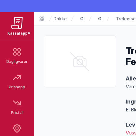
Drikke
Øl
Øl
Trekasse 
Matvarer
Kassalapp®
Tr
Fe
Dagligvarer
Pro
All
Vare
Prishopp
Merk
Ing
Ei Bl
Prisfall
Lev
Voss