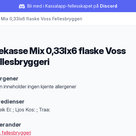
Bli med i Kassalapp-fellesskapet på
Discord
Mix 0,33lx6 flaske Voss Fellesbryggeri
ekasse Mix 0,33lx6 flaske Voss
llesbryggeri
duktbeskrivelse
ergener
n inneholder ingen kjente allergener
at denne informasjonen er bare til informasjon, sjekk pakkningen og innholdsbesk
redienser
eik Ei: ; Ljos Kos: ; Traa:
erandør
 fellesbryggeri