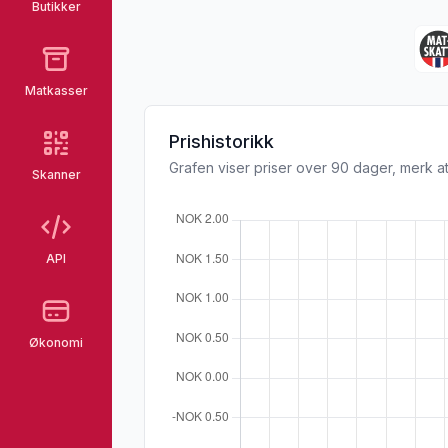
Butikker
Matkasser
Prishistorikk
Grafen viser priser over 90 dager, merk at
Skanner
API
Økonomi