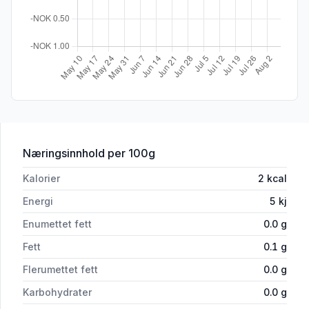
for 'Evergood Classic Filtermalt 6x250
Næringsinnhold
per 100g
Kalorier
2
kcal
Energi
5
kj
Enumettet fett
0.0
g
Fett
0.1
g
Flerumettet fett
0.0
g
Karbohydrater
0.0
g