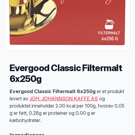
Evergood Classic Filtermalt
6x250g
Produktbeskrivelse
Evergood Classic Filtermalt 6x250g
er et produkt
levert av
JOH. JOHANNSON KAFFE AS
og
produktet inneholder 2.00 kcal per 100g, hvorav 0.05
g er fett, 0.28g er proteiner og 0.00 g er
karbohydrater.