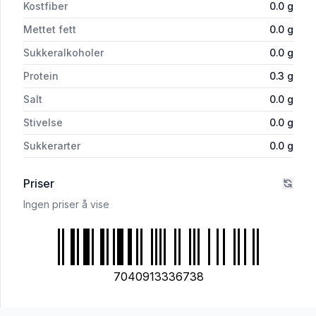
Kostfiber
0.0
g
Mettet fett
0.0
g
Sukkeralkoholer
0.0
g
Protein
0.3
g
Salt
0.0
g
Stivelse
0.0
g
Sukkerarter
0.0
g
Priser
Ingen priser å vise
7040913336738