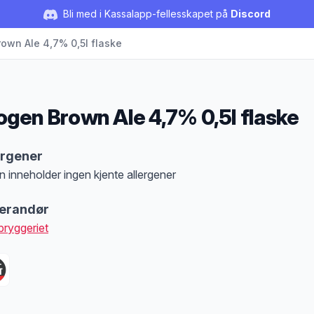
Bli med i Kassalapp-fellesskapet på
Discord
own Ale 4,7% 0,5l flaske
ogen Brown Ale 4,7% 0,5l flaske
duktbeskrivelse
ergener
n inneholder ingen kjente allergener
at denne informasjonen er bare til informasjon, sjekk pakkningen og innholdsbesk
erandør
lbryggeriet