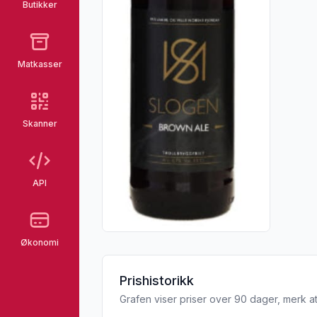
Butikker
Matkasser
Skanner
API
Økonomi
Prishistorikk
Grafen viser priser over 90 dager, merk at