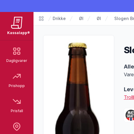
Drikke
Øl
Øl
Slogen Br
Matvarer
Kassalapp®
Sl
Dagligvarer
Pro
All
Vare
Merk
Prishopp
Lev
Trol
Prisfall