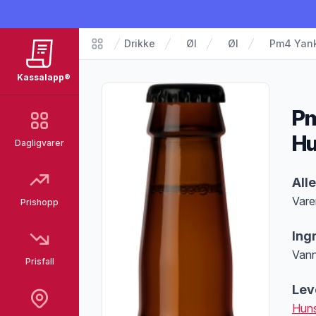
Drikke
Øl
Øl
Pm4 Yank
Matvarer
Kassalapp®
Pm
Hu
Dagligvarer
Pro
All
Vare
Prishopp
Merk
Ing
Vann
Prisfall
Lev
Huns