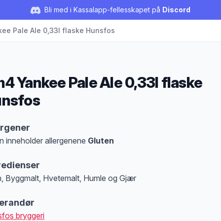
Bli med i Kassalapp-fellesskapet på
Discord
ee Pale Ale 0,33l flaske Hunsfos
4 Yankee Pale Ale 0,33l flaske
nsfos
duktbeskrivelse
ergener
n inneholder allergenene
Gluten
at denne informasjonen er bare til informasjon, sjekk pakkningen og innholdsbesk
redienser
, Byggmalt, Hvetemalt, Humle og Gjær
erandør
fos bryggeri