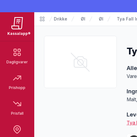
Drikke
Øl
Øl
Tya Fall 
Matvarer
Kassalapp®
Ty
Dagligvarer
Pro
All
Vare
Merk
Prishopp
Ing
Malt
Prisfall
Lev
Tya 