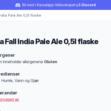
Bli med i Kassalapp-fellesskapet på
Discord
India Pale Ale 0,5l flaske
a Fall India Pale Ale 0,5l flaske
duktbeskrivelse
ergener
n inneholder allergenene
Gluten
at denne informasjonen er bare til informasjon, sjekk pakkningen og innholdsbesk
redienser
, Humle, Vann og Gjær
erandør
bryggeri as