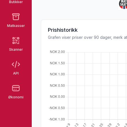
Butikker
Matkasser
Prishistorikk
Grafen viser priser over 90 dager, merk at
Skanner
API
Økonomi