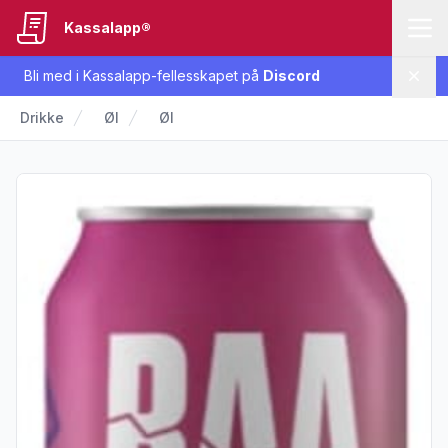
Kassalapp®
Bli med i Kassalapp-fellesskapet på
Discord
Lukk
Drikke
Øl
Øl