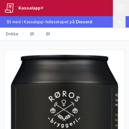
Kassalapp®
Bli med i Kassalapp-fellesskapet på
Discord
Lukk
Drikke
Øl
Øl