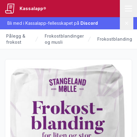
Kassalapp®
Bli med i Kassalapp-fellesskapet på
Discord
Lukk
Pålegg &
Frokostblandinger
Frokostblanding
frokost
og musli