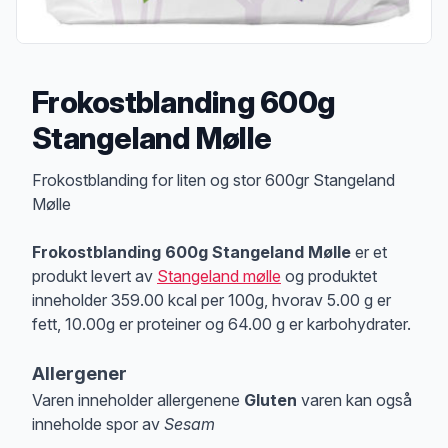
Frokostblanding 600g
Stangeland Mølle
Produktbeskrivelse
Frokostblanding for liten og stor 600gr Stangeland
Mølle
Frokostblanding 600g Stangeland Mølle
er et
produkt levert av
Stangeland mølle
og produktet
inneholder 359.00 kcal per 100g, hvorav 5.00 g er
fett, 10.00g er proteiner og 64.00 g er karbohydrater.
Allergener
Varen inneholder allergenene
Gluten
varen kan også
inneholde spor av
Sesam
Merk
at denne informasjonen er bare til informasjon, sjekk pakkningen og 