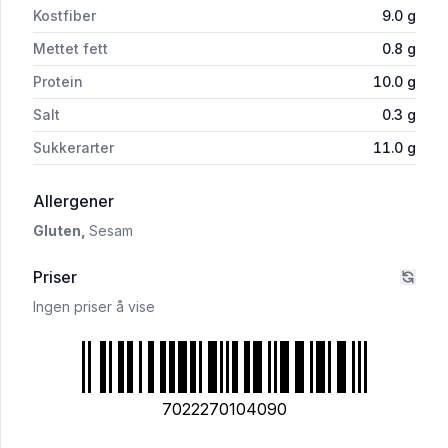
Kostfiber
9.0
g
Mettet fett
0.8
g
Protein
10.0
g
Salt
0.3
g
Sukkerarter
11.0
g
i 'Frokostblanding 600g Stangeland Mølle'
Allergener
Gluten,
Sesam
Priser
Ingen priser å vise
7022270104090