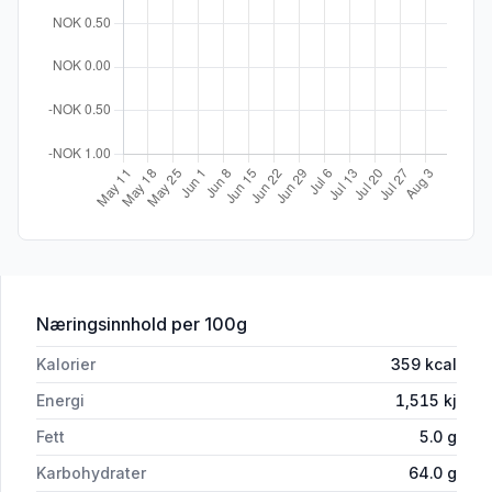
for 'Frokostblanding 600g Stangeland 
Næringsinnhold
per 100g
Kalorier
359
kcal
Energi
1,515
kj
Fett
5.0
g
Karbohydrater
64.0
g