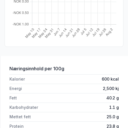
for 'Gammel Erik Rund Ca300g'
Næringsinnhold
per 100g
Kalorier
600
kcal
Energi
2,500
kj
Fett
40.2
g
Karbohydrater
1.1
g
Mettet fett
25.0
g
Protein
23.8
g