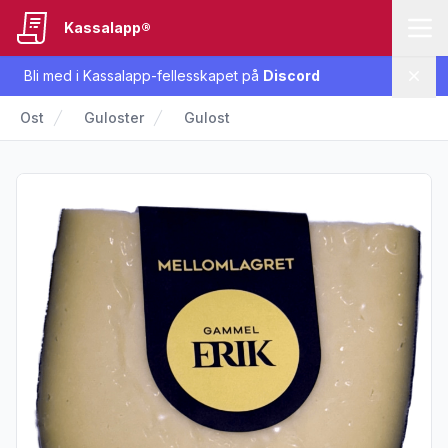
Kassalapp®
Bli med i Kassalapp-fellesskapet på
Discord
Lukk
Ost
Guloster
Gulost