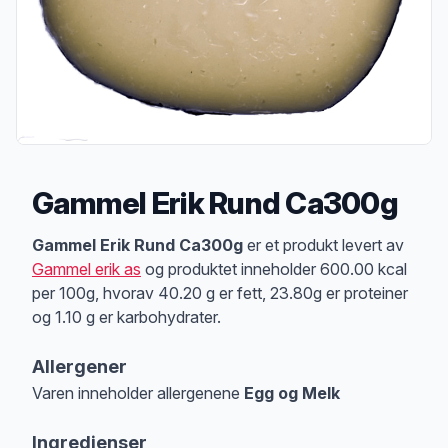
Gammel Erik Rund Ca300g
Produktbeskrivelse
Gammel Erik Rund Ca300g
er et produkt levert av
Gammel erik as
og produktet inneholder 600.00 kcal
per 100g, hvorav 40.20 g er fett, 23.80g er proteiner
og 1.10 g er karbohydrater.
Allergener
Varen inneholder allergenene
Egg og Melk
Merk
at denne informasjonen er bare til informasjon, sjekk pakkningen og 
Ingredienser