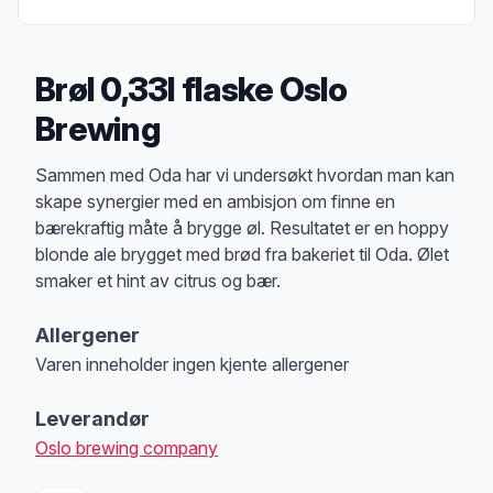
Brøl 0,33l flaske Oslo
Brewing
Produktbeskrivelse
Sammen med Oda har vi undersøkt hvordan man kan
skape synergier med en ambisjon om finne en
bærekraftig måte å brygge øl. Resultatet er en hoppy
blonde ale brygget med brød fra bakeriet til Oda. Ølet
smaker et hint av citrus og bær.
Allergener
Varen inneholder ingen kjente allergener
Merk
at denne informasjonen er bare til informasjon, sjekk pakkningen og 
Leverandør
Oslo brewing company