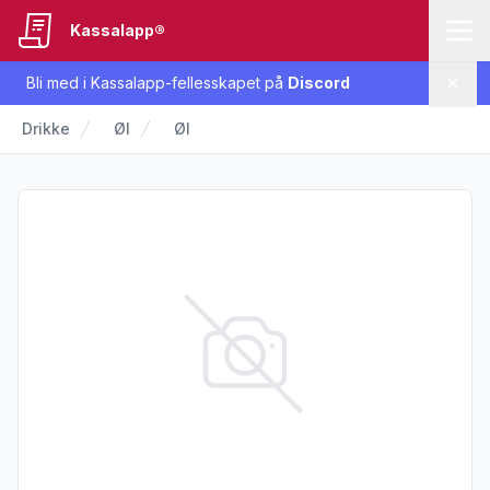
Kassalapp®
Bli med i Kassalapp-fellesskapet på
Discord
Lukk
Drikke
Øl
Øl