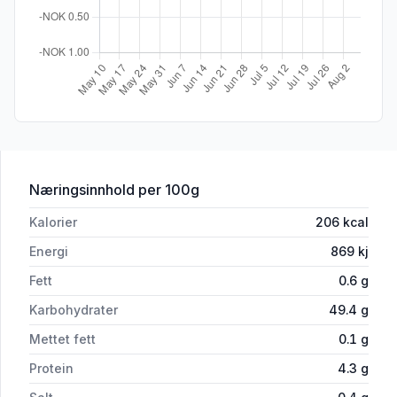
for 'Flatbrød 300g Øyens'
Næringsinnhold
per 100g
Kalorier
206
kcal
Energi
869
kj
Fett
0.6
g
Karbohydrater
49.4
g
Mettet fett
0.1
g
Protein
4.3
g