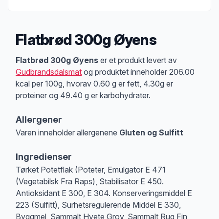
Flatbrød 300g Øyens
Produktbeskrivelse
Flatbrød 300g Øyens
er et produkt levert av
Gudbrandsdalsmat
og produktet inneholder 206.00
kcal per 100g, hvorav 0.60 g er fett, 4.30g er
proteiner og 49.40 g er karbohydrater.
Allergener
Varen inneholder allergenene
Gluten og Sulfitt
Merk
at denne informasjonen er bare til informasjon, sjekk pakkningen og 
Ingredienser
Tørket Potetflak (Poteter, Emulgator E 471
(Vegetabilsk Fra Raps), Stabilisator E 450.
Antioksidant E 300, E 304. Konserveringsmiddel E
223 (Sulfitt), Surhetsregulerende Middel E 330,
Byggmel, Sammalt Hvete Grov, Sammalt Rug Fin,