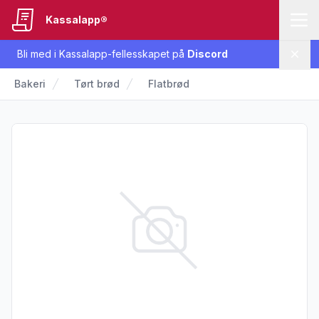
Kassalapp®
Bli med i Kassalapp-fellesskapet på
Discord
Lukk
Bakeri
Tørt brød
Flatbrød