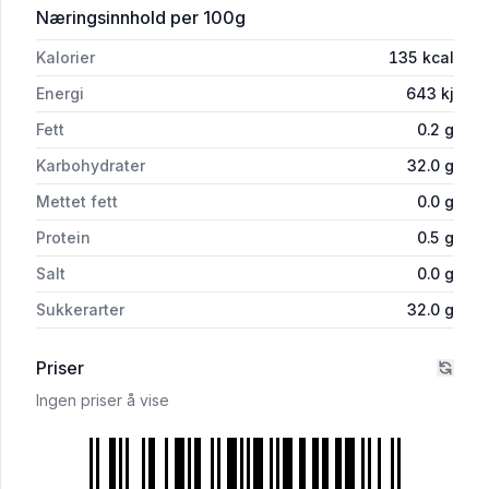
for 'Blåbærsorbet 0,5l Galåvolden'
Næringsinnhold
per 100g
Kalorier
135
kcal
Energi
643
kj
Fett
0.2
g
Karbohydrater
32.0
g
Mettet fett
0.0
g
Protein
0.5
g
Salt
0.0
g
Sukkerarter
32.0
g
Priser
Ingen priser å vise