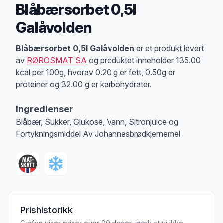
Blåbærsorbet 0,5l
Galåvolden
Produktbeskrivelse
Blåbærsorbet 0,5l Galåvolden
er et produkt levert
av
RØROSMAT SA
og produktet inneholder 135.00
kcal per 100g, hvorav 0.20 g er fett, 0.50g er
proteiner og 32.00 g er karbohydrater.
Ingredienser
Blåbær, Sukker, Glukose, Vann, Sitronjuice og
Fortykningsmiddel Av Johannesbrødkjernemel
Prishistorikk
Grafen viser priser over 90 dager, merk at vi ikke