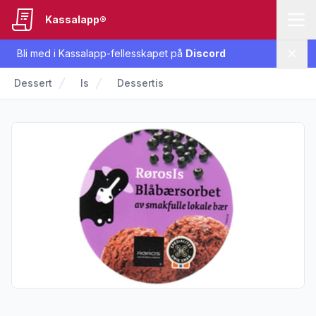
Kassalapp®
Bli med i Kassalapp-fellesskapet på
Discord
Lukk
Dessert
Is
Dessertis