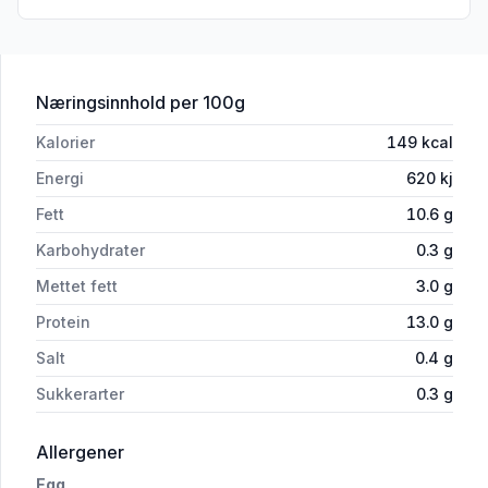
for 'Gardsegg 18stk Hogste Egg'
Næringsinnhold
per 100g
Kalorier
149
kcal
Energi
620
kj
Fett
10.6
g
Karbohydrater
0.3
g
Mettet fett
3.0
g
Protein
13.0
g
Salt
0.4
g
Sukkerarter
0.3
g
i 'Gardsegg 18stk Hogste Egg'
Allergener
Egg