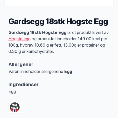
Gardsegg 18stk Hogste Egg
Produktbeskrivelse
Gardsegg 18stk Hogste Egg
er et produkt levert av
Hogste egg
og produktet inneholder 149.00 kcal per
100g, hvorav 10.60 g er fett, 13.00g er proteiner og
0.30 g er karbohydrater.
Allergener
Varen inneholder allergenene
Egg
Merk
at denne informasjonen er bare til informasjon, sjekk pakkningen og 
Ingredienser
Egg