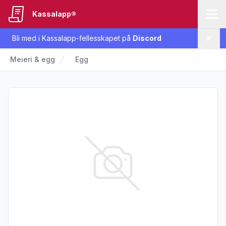
Kassalapp®
Bli med i Kassalapp-fellesskapet på
Discord
Lukk
Meieri & egg
Egg