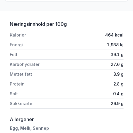
for 'Sennepssaus 65ml Gårdsbua'
Næringsinnhold
per 100g
Kalorier
464
kcal
Energi
1,938
kj
Fett
39.1
g
Karbohydrater
27.6
g
Mettet fett
3.9
g
Protein
2.8
g
Salt
0.4
g
Sukkerarter
26.9
g
i 'Sennepssaus 65ml Gårdsbua'
Allergener
Egg,
Melk,
Sennep