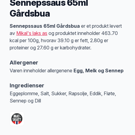
Sennepssaus 65ml
Gårdsbua
Produktbeskrivelse
Sennepssaus 65ml Gårdsbua
er et produkt levert
av
Mikal's laks as
og produktet inneholder 463.70
kcal per 100g, hvorav 39.10 g er fett, 2.80g er
proteiner og 27.60 g er karbohydrater.
Allergener
Varen inneholder allergenene
Egg, Melk og Sennep
Merk
at denne informasjonen er bare til informasjon, sjekk pakkningen og 
Ingredienser
Eggeplomme, Salt, Sukker, Rapsolje, Eddik, Fløte,
Sennep og Dill