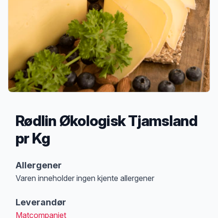
Rødlin Økologisk Tjamsland
pr Kg
Produktbeskrivelse
Allergener
Varen inneholder ingen kjente allergener
Merk
at denne informasjonen er bare til informasjon, sjekk pakkningen og 
Leverandør
Matcompaniet