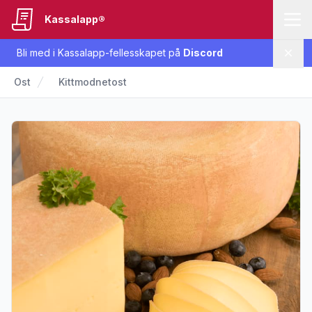
Kassalapp®
Bli med i Kassalapp-fellesskapet på
Discord
Lukk
Ost
Kittmodnetost