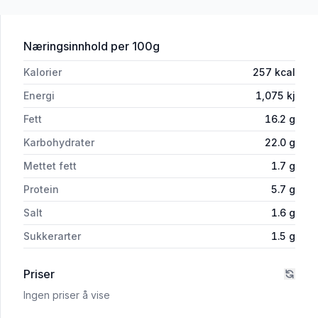
for 'Nuggets 300g Go'Vegan'
Næringsinnhold
per 100g
Kalorier
257
kcal
Energi
1,075
kj
Fett
16.2
g
Karbohydrater
22.0
g
Mettet fett
1.7
g
Protein
5.7
g
Salt
1.6
g
Sukkerarter
1.5
g
Priser
Ingen priser å vise