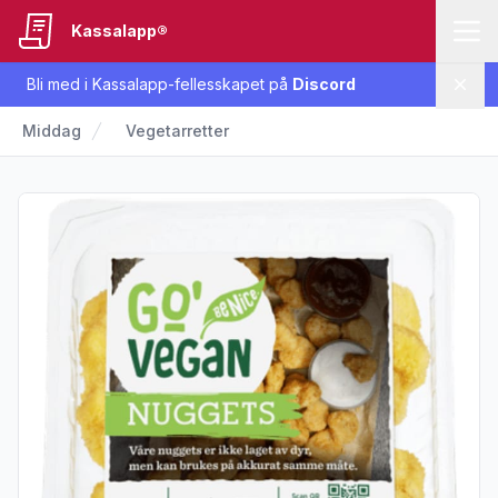
Kassalapp®
Bli med i Kassalapp-fellesskapet på
Discord
Lukk
Middag
Vegetarretter