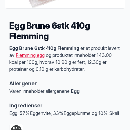
Egg Brune 6stk 410g
Flemming
Produktbeskrivelse
Egg Brune 6stk 410g Flemming
er et produkt levert
av
Flemming egg
og produktet inneholder 143.00
kcal per 100g, hvorav 10.90 g er fett, 12.30g er
proteiner og 0.10 g er karbohydrater.
Allergener
Varen inneholder allergenene
Egg
Merk
at denne informasjonen er bare til informasjon, sjekk pakkningen og 
Ingredienser
Egg, 57%Eggehvite, 33%Eggeplumme og 10% Skall