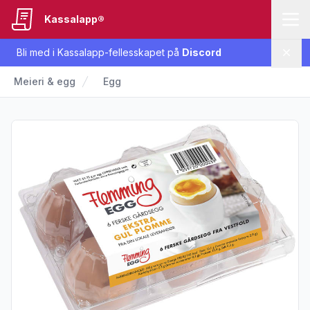
Kassalapp®
Bli med i Kassalapp-fellesskapet på
Discord
Lukk
Meieri & egg
Egg