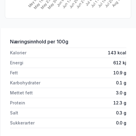
for 'Egg Brune 6stk 410g Flemming'
Næringsinnhold
per 100g
Kalorier
143
kcal
Energi
612
kj
Fett
10.9
g
Karbohydrater
0.1
g
Mettet fett
3.0
g
Protein
12.3
g
Salt
0.3
g
Sukkerarter
0.0
g