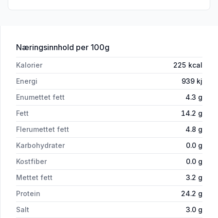
for 'Fjordørret Einerøykt Ca400g Mikal
Næringsinnhold
per 100g
Kalorier
225
kcal
Energi
939
kj
Enumettet fett
4.3
g
Fett
14.2
g
Flerumettet fett
4.8
g
Karbohydrater
0.0
g
Kostfiber
0.0
g
Mettet fett
3.2
g
Protein
24.2
g
Salt
3.0
g