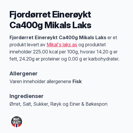
Fjordørret Einerøykt
Ca400g Mikals Laks
Produktbeskrivelse
Fjordørret Einerøykt Ca400g Mikals Laks
er et
produkt levert av
Mikal's laks as
og produktet
inneholder 225.00 kcal per 100g, hvorav 14.20 g er
fett, 24.20g er proteiner og 0.00 g er karbohydrater.
Allergener
Varen inneholder allergenene
Fisk
Merk
at denne informasjonen er bare til informasjon, sjekk pakkningen og 
Ingredienser
Ørret, Salt, Sukker, Røyk og Einer & Bøkespon