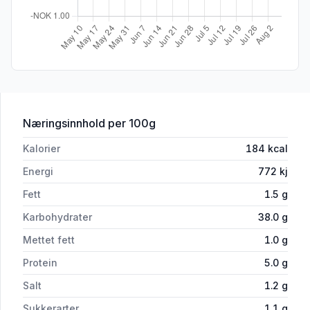
for 'Kvelde Speltbrød 700g Den Gode
Næringsinnhold
per 100g
Kalorier
184
kcal
Energi
772
kj
Fett
1.5
g
Karbohydrater
38.0
g
Mettet fett
1.0
g
Protein
5.0
g
Salt
1.2
g
Sukkerarter
1.1
g