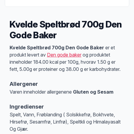
Kvelde Speltbrød 700g Den
Gode Baker
Produktbeskrivelse
Kvelde Speltbrød 700g Den Gode Baker
er et
produkt levert av
Den gode baker
og produktet
inneholder 184.00 kcal per 100g, hvorav 1.50 g er
fett, 5.00g er proteiner og 38.00 g er karbohydrater.
Allergener
Varen inneholder allergenene
Gluten og Sesam
Merk
at denne informasjonen er bare til informasjon, sjekk pakkningen og 
Ingredienser
Spelt, Vann, Frøblanding ( Solsikkefrø, Bokhvete,
Hirsefrø, Sesamfrø, Linfrø), Speltkli og Himalayasalt
Og Gjær.