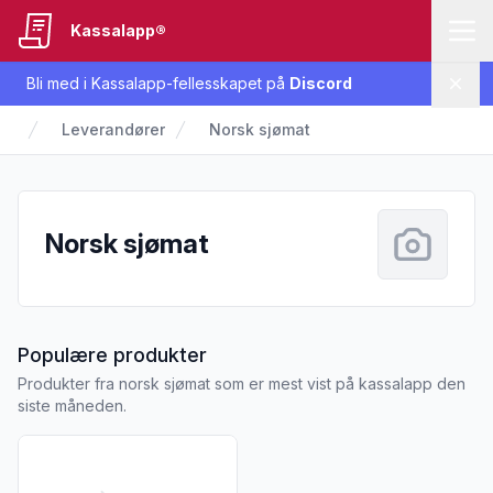
Kassalapp®
Bli med i Kassalapp-fellesskapet på
Discord
Lukk
Leverandører
Norsk sjømat
Norsk sjømat
fra Norsk sjømat
Populære produkter
Produkter fra norsk sjømat som er mest vist på kassalapp den
siste måneden.
Vis flere detaljer for produktet "Laks Røkt skivet 100g Nors