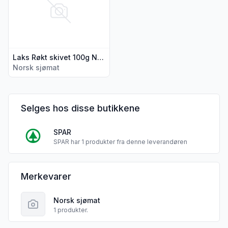
Laks Røkt skivet 100g Norsk Sjømat
Norsk sjømat
Selges hos disse butikkene
SPAR
SPAR har 1 produkter fra denne leverandøren
Norsk sjømat sine
Merkevarer
Norsk sjømat
1 produkter.