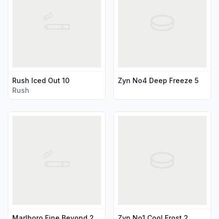
Rush Iced Out 10
Zyn No4 Deep Freeze 5
Rush
Vis flere detaljer for produktet "Marlboro Fine Beyond 20pk
Vis flere detaljer for produkt
Marlboro Fine Beyond 20pk
Zyn No1 Cool Frost 2