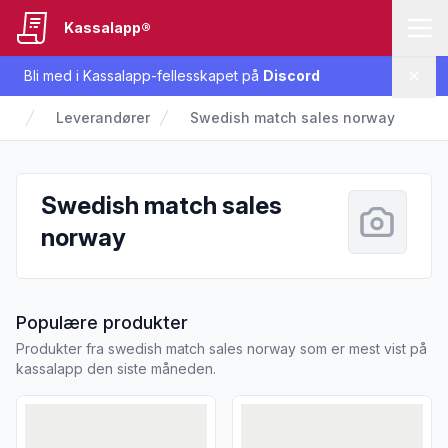
Kassalapp®
Bli med i Kassalapp-fellesskapet på
Discord
Lukk
Leverandører
Swedish match sales norway
Swedish match sales
norway
fra Swedish match sales norw
Populære produkter
Produkter fra swedish match sales norway som er mest vist på
kassalapp den siste måneden.
Vis flere detaljer for produktet "Rush Iced Out 10"
Vis flere detaljer for produk