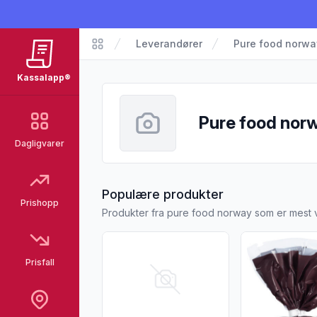
Leverandører
Pure food norwa
Kassalapp
Kassalapp®
Pure food nor
Dagligvarer
fra Pure food 
Populære produkter
Prishopp
Produkter fra pure food norway som er mest 
Vis flere detaljer for produktet "Minibrø
Vis flere detal
Prisfall