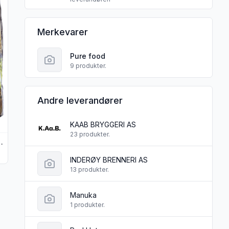
Pure food norway sine
Merkevarer
Pure food
9 produkter.
Andre leverandører
KAAB BRYGGERI AS
23 produkter.
nfri 500g Pure Food
INDERØY BRENNERI AS
13 produkter.
ve glutenfri 4stk 240g Pure Food"
Manuka
1 produkter.