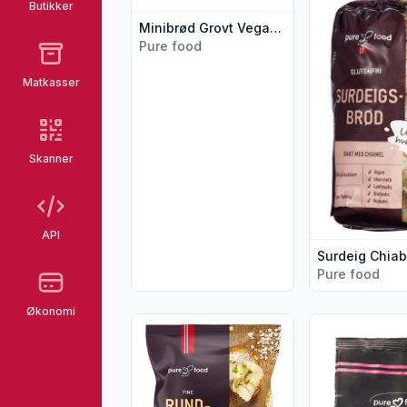
Butikker
Minibrød Grovt Vegansk 4stk 400g Pure Food
Pure food
Matkasser
Skanner
API
Pure food
Økonomi
Vis flere detaljer for produktet "Rundstyk
Vis flere detal