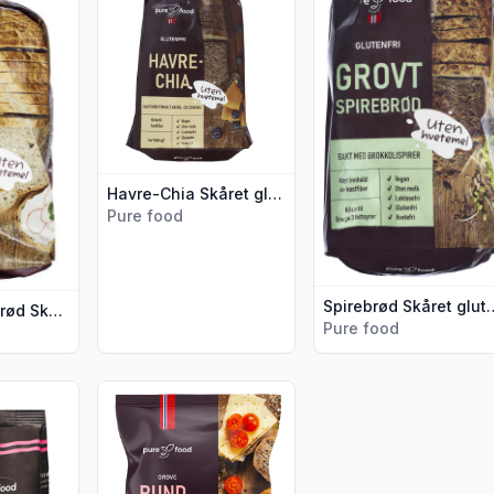
Havre-Chia Skåret glutenfri 500g Pure Food
Pure food
Spirebrød Skåret glute
Surdeig Chiabrød Skåret Gl.Fri 500g Pure Food
Pure food
ker Fine Gl.Fri 240g Pure Food"
jer for produktet "Melmix for Baking glutenfri Bakemix 450g"
Vis flere detaljer for produktet "Rundstykker Gro