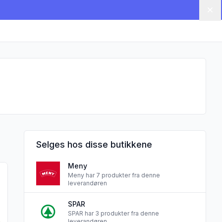
Lu
Selges hos disse butikkene
Meny
d"
t glutenfri 500g Pure Food"
produktet "Spirebrød Skåret glutenfri 500g Pure Food"
Meny har 7 produkter fra denne
leverandøren
SPAR
SPAR har 3 produkter fra denne
leverandøren