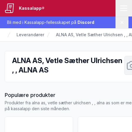
Kassalapp®
Bli med i Kassalapp-fellesskapet på
Discord
Lukk
Leverandører
ALNA AS, Vetle Sæther Ulrichsen , , 
ALNA AS, Vetle Sæther Ulrichsen
, , ALNA AS
fra ALNA AS, Vetle Sæther Ulr
Populære produkter
Produkter fra alna as, vetle sæther ulrichsen , , alna as som er mes
på kassalapp den siste måneden.
Vis flere detaljer for produktet "Sweet Chilisaus 75 g"
Vis flere detaljer for pr