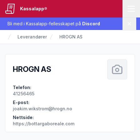
Kassalapp®
Bli med i Kassalapp-fellesskapet på
Discord
Lukk
Leverandører
HROGN AS
HROGN AS
Telefon:
41256465
E-post:
joakim.wikstrom@hrogn.no
Nettside:
https://bottargaboreale.com