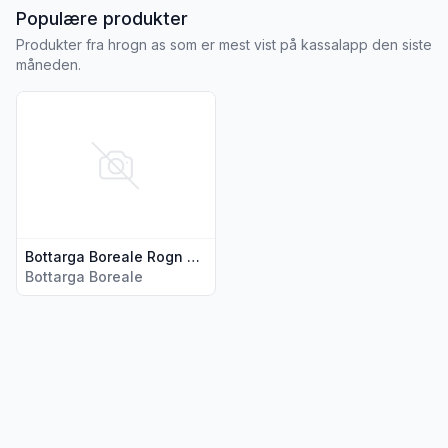
fra HROGN AS
Populære produkter
Produkter fra hrogn as som er mest vist på kassalapp den siste
måneden.
Vis flere detaljer for produktet "Bottarga Boreale Rogn Fra 
Bottarga Boreale Rogn Fra Skrei Saltet & Tørket Punktum
Bottarga Boreale